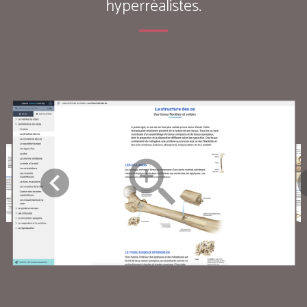
hyperréalistes.