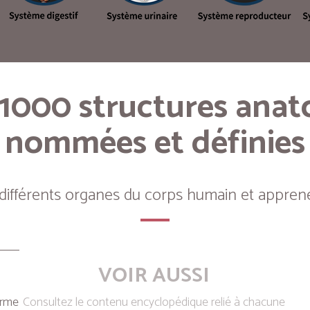
 1000 structures ana
nommées et définies
 différents organes du corps humain et apprene
VOIR AUSSI
erme
Consultez le contenu encyclopédique relié à chacune