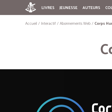
LIVRES
JEUNESSE
AUTEURS
CO
Accueil
Interactif
Abonnements Web
Corps Hu
C