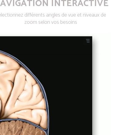
AVIGATION INTERACTIVE
lectionnez différents angles de vue et niveaux de
zoom selon vos besoins