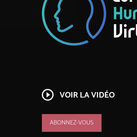
play_circle_outline
VOIR LA VIDÉO
ABONNEZ-VOUS