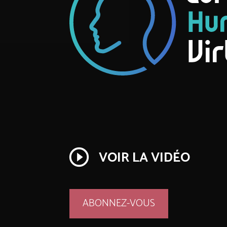
play_circle_outline
VOIR LA VIDÉO
ABONNEZ-VOUS