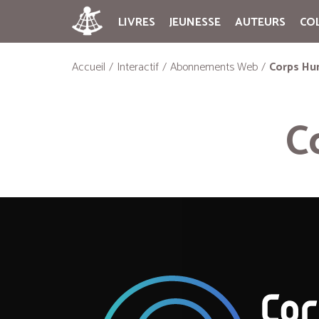
LIVRES
JEUNESSE
AUTEURS
CO
Accueil
Interactif
Abonnements Web
Corps Hu
C