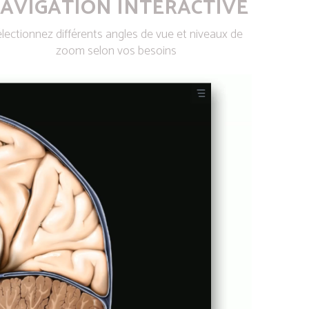
AVIGATION INTERACTIVE
lectionnez différents angles de vue et niveaux de
zoom selon vos besoins