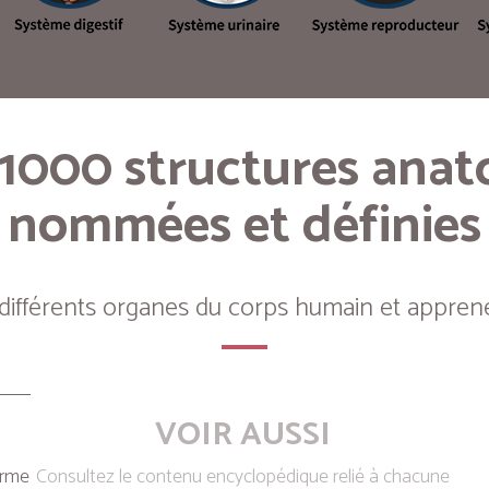
 1000 structures ana
nommées et définies
 différents organes du corps humain et apprene
VOIR AUSSI
erme
Consultez le contenu encyclopédique relié à chacune