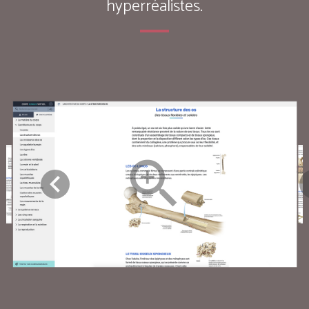
hyperréalistes.