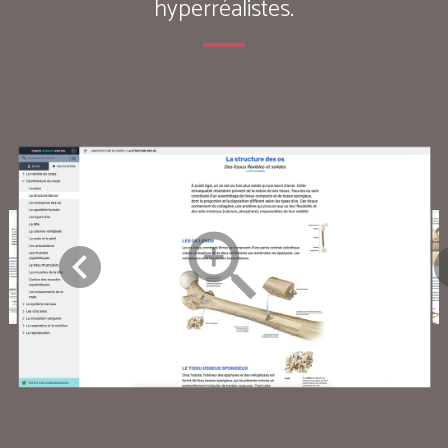
hyperréalistes.