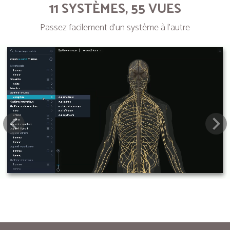
11 SYSTÈMES, 55 VUES
Passez facilement d’un système à l’autre
Next
Pre