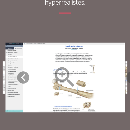
hyperréalistes.