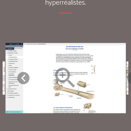
hyperréalistes.