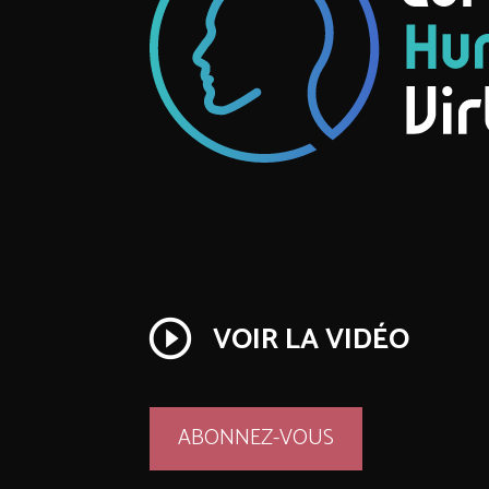
play_circle_outline
VOIR LA VIDÉO
ABONNEZ-VOUS