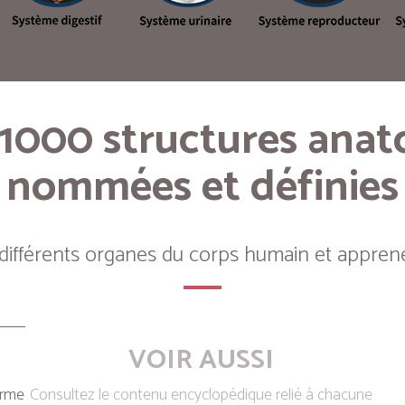
 1000 structures ana
nommées et définies
 différents organes du corps humain et apprene
VOIR AUSSI
erme
Consultez le contenu encyclopédique relié à chacune