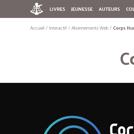
LIVRES
JEUNESSE
AUTEURS
CO
Accueil
Interactif
Abonnements Web
Corps Hu
C