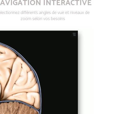
AVIGATION INTERACTIVE
lectionnez différents angles de vue et niveaux de
zoom selon vos besoins