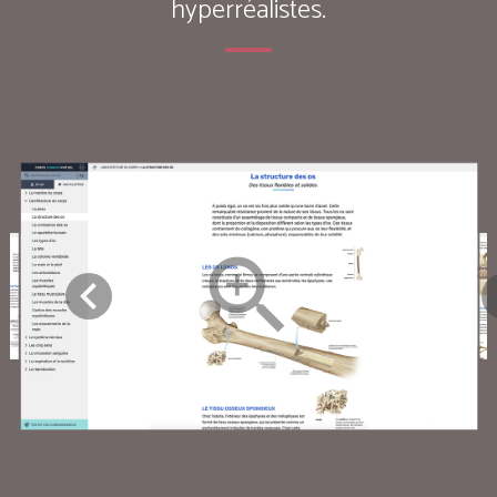
hyperréalistes.