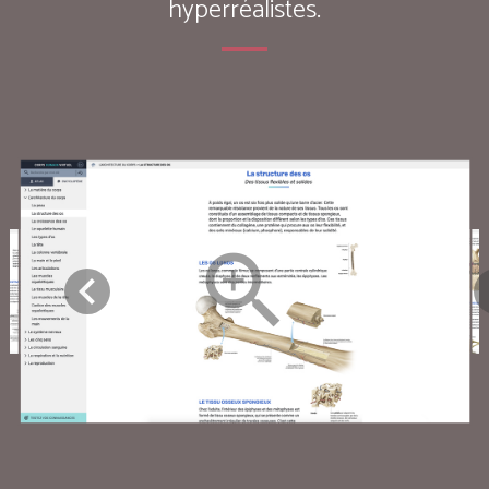
hyperréalistes.