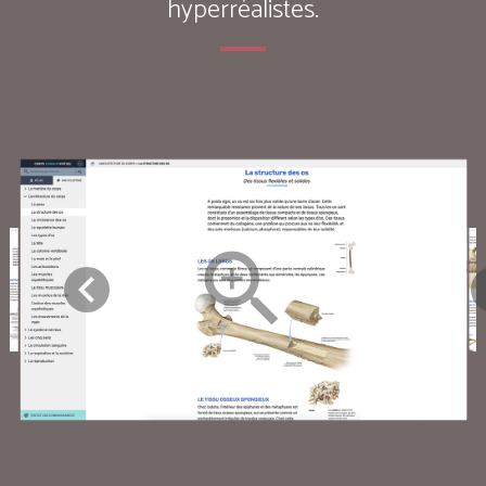
hyperréalistes.