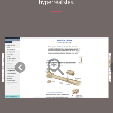
hyperréalistes.