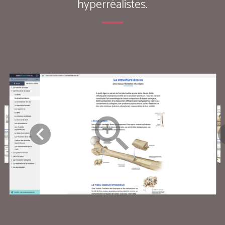
hyperréalistes.