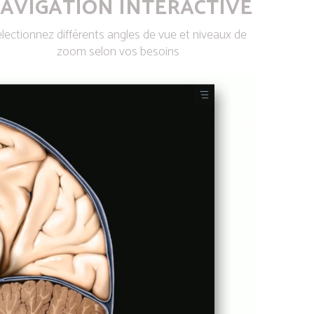
AVIGATION INTERACTIVE
lectionnez différents angles de vue et niveaux de
zoom selon vos besoins