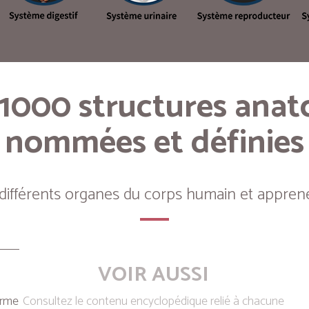
 1000 structures ana
nommées et définies
 différents organes du corps humain et apprene
VOIR AUSSI
erme
Consultez le contenu encyclopédique relié à chacune