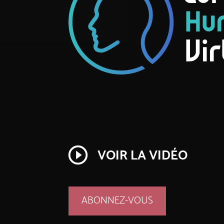
play_circle_outline
VOIR LA VIDÉO
ABONNEZ-VOUS