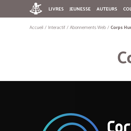
LIVRES
JEUNESSE
AUTEURS
CO
Accueil
Interactif
Abonnements Web
Corps Hu
C