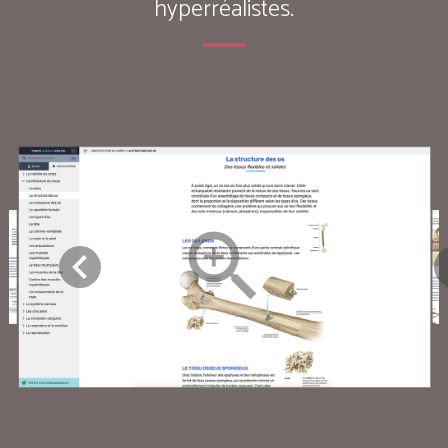
hyperréalistes.