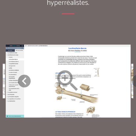
hyperréalistes.