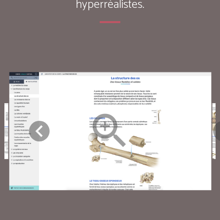
hyperréalistes.