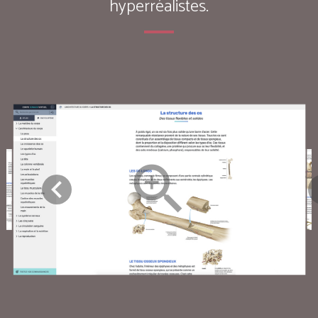
hyperréalistes.