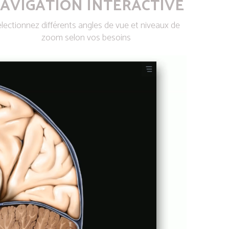
AVIGATION INTERACTIVE
lectionnez différents angles de vue et niveaux de
zoom selon vos besoins