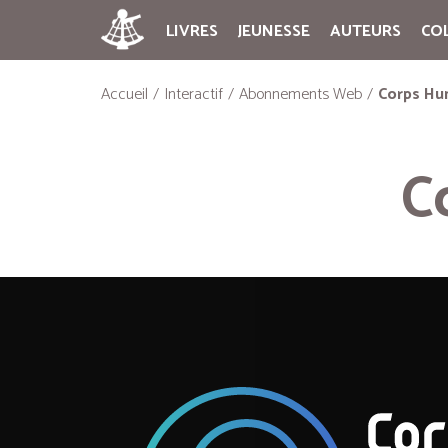
LIVRES
JEUNESSE
AUTEURS
CO
Accueil
Interactif
Abonnements Web
Corps Hu
C