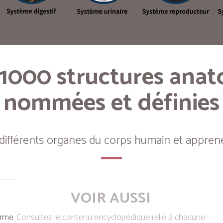
 1000 structures ana
nommées et définies
 différents organes du corps humain et apprene
VOIR AUSSI
erme
Consultez le contenu encyclopédique relié à chacune