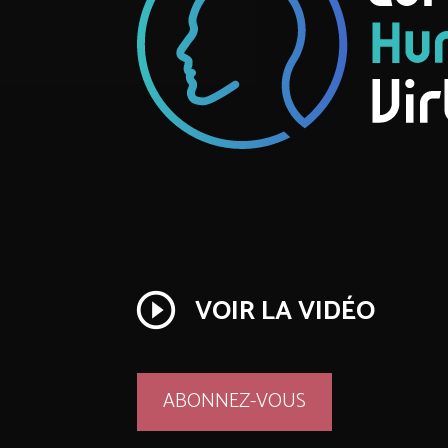
play_circle_outline
VOIR LA VIDÉO
ABONNEZ-VOUS