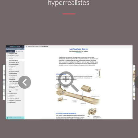
hyperréalistes.