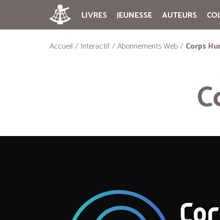
LIVRES
JEUNESSE
AUTEURS
CO
Accueil
Interactif
Abonnements Web
Corps Hu
C