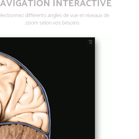
AVIGATION INTERACTIVE
lectionnez différents angles de vue et niveaux de
zoom selon vos besoins