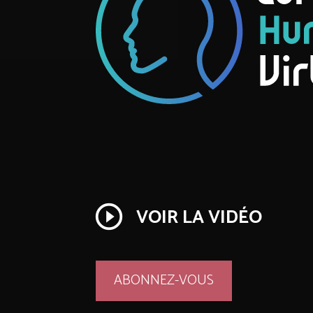
play_circle_outline
VOIR LA VIDÉO
ABONNEZ-VOUS