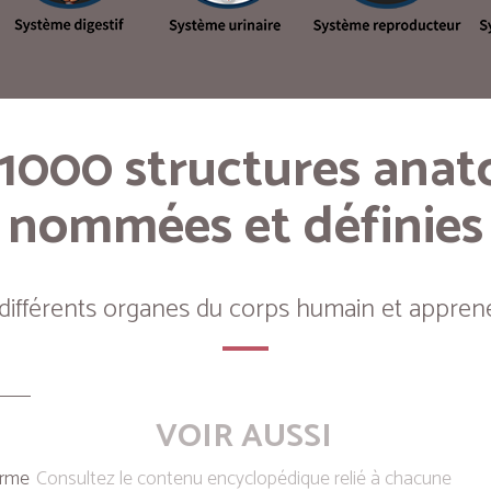
 1000 structures ana
nommées et définies
 différents organes du corps humain et apprene
VOIR AUSSI
erme
Consultez le contenu encyclopédique relié à chacune