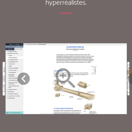
hyperréalistes.