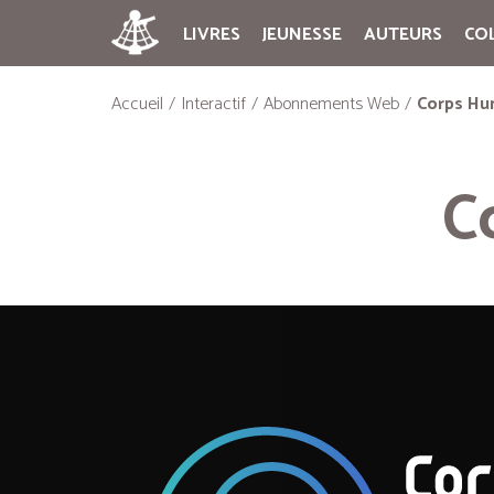
LIVRES
JEUNESSE
AUTEURS
CO
Accueil
Interactif
Abonnements Web
Corps Hu
C