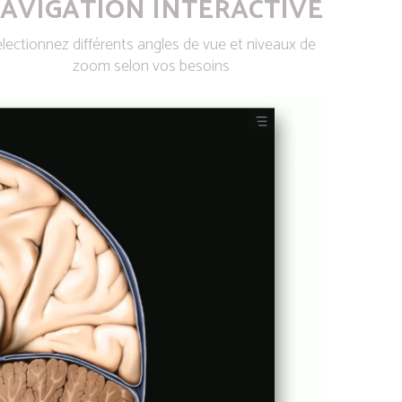
AVIGATION INTERACTIVE
lectionnez différents angles de vue et niveaux de
zoom selon vos besoins