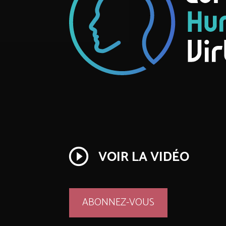
play_circle_outline
VOIR LA VIDÉO
ABONNEZ-VOUS