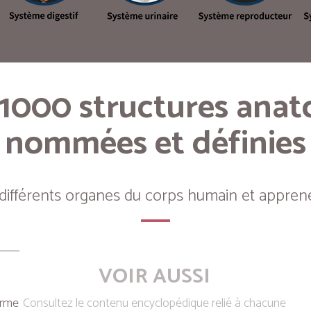
 1000 structures ana
nommées et définies
 différents organes du corps humain et apprene
VOIR AUSSI
erme
Consultez le contenu encyclopédique relié à chacune