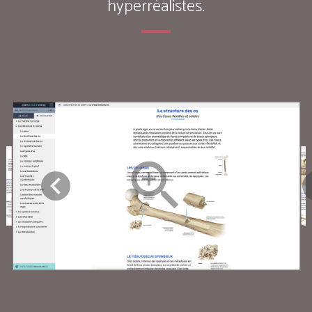
hyperréalistes.