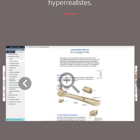
hyperréalistes.