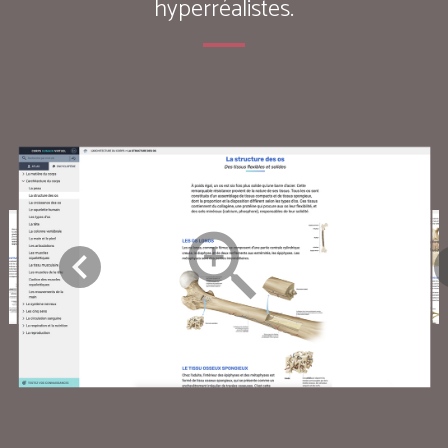
hyperréalistes.