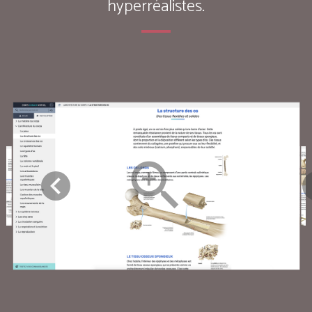
hyperréalistes.