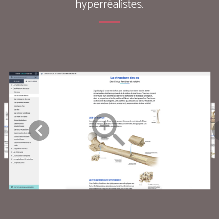
hyperréalistes.