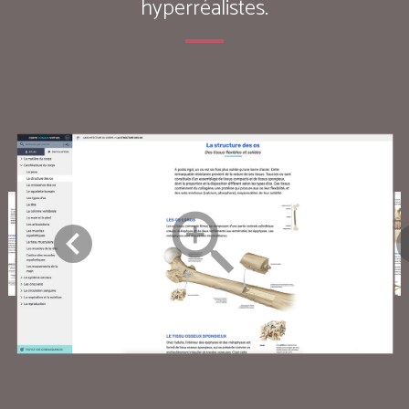
hyperréalistes.