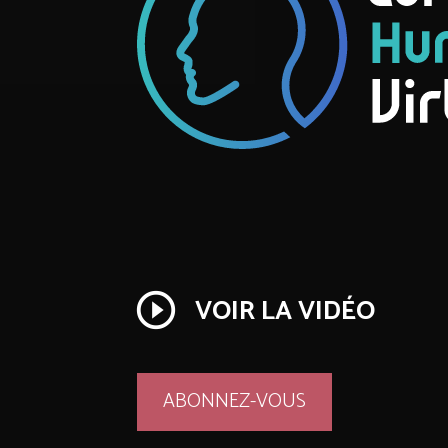
play_circle_outline
VOIR LA VIDÉO
ABONNEZ-VOUS