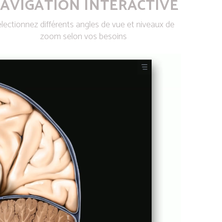
AVIGATION INTERACTIVE
lectionnez différents angles de vue et niveaux de
zoom selon vos besoins