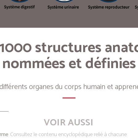
 1000 structures ana
nommées et définies
 différents organes du corps humain et apprene
VOIR AUSSI
erme
Consultez le contenu encyclopédique relié à chacune