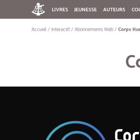
LIVRES
JEUNESSE
AUTEURS
CO
Accueil
Interactif
Abonnements Web
Corps Hu
C