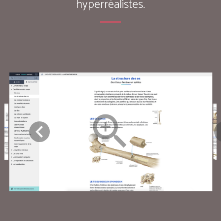
hyperréalistes.