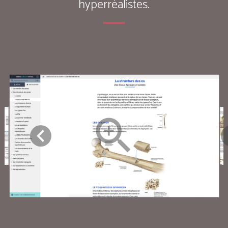
hyperréalistes.