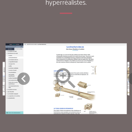
hyperréalistes.