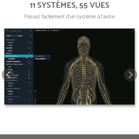
11 SYSTÈMES, 55 VUES
Passez facilement d’un système à l’autre
Next
Pre