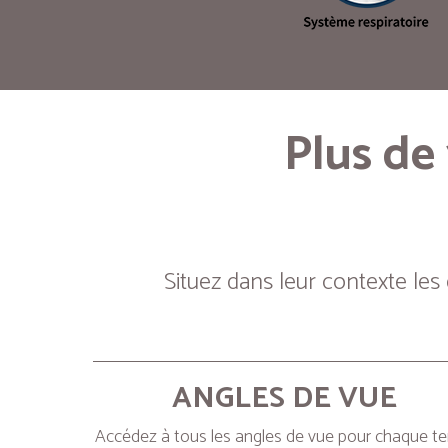
Plus de
Situez dans leur contexte les
ANGLES DE VUE
Accédez à tous les angles de vue pour chaque t