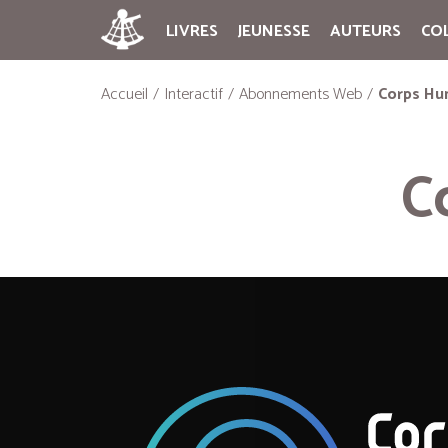
LIVRES
JEUNESSE
AUTEURS
CO
Accueil
Interactif
Abonnements Web
Corps Hu
C