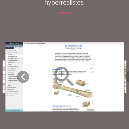
hyperréalistes.