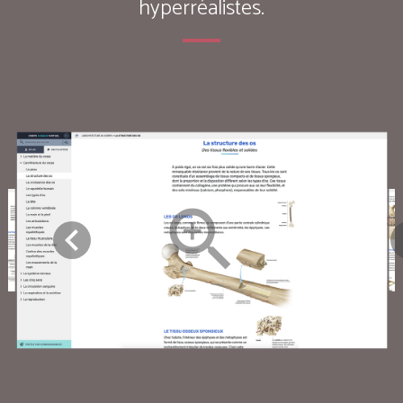
hyperréalistes.