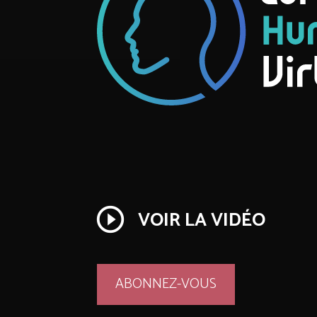
play_circle_outline
VOIR LA VIDÉO
ABONNEZ-VOUS