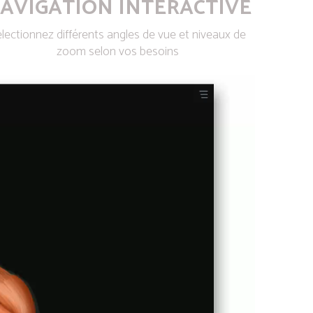
AVIGATION INTERACTIVE
lectionnez différents angles de vue et niveaux de
zoom selon vos besoins