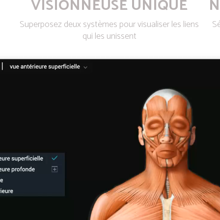
VISIONNEUSE UNIQUE
N
Superposez deux systèmes pour visualiser les liens
Sé
qui les unissent