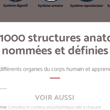
 1000 structures ana
nommées et définies
 différents organes du corps humain et apprene
VOIR AUSSI
erme
Consultez le contenu encyclopédique relié à chacune