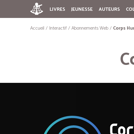
LIVRES
JEUNESSE
AUTEURS
CO
Accueil
Interactif
Abonnements Web
Corps Hu
C