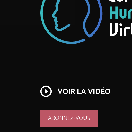
play_circle_outline
VOIR LA VIDÉO
ABONNEZ-VOUS