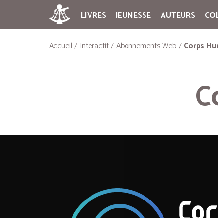
LIVRES
JEUNESSE
AUTEURS
CO
Accueil
Interactif
Abonnements Web
Corps Hu
C