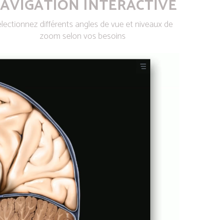
AVIGATION INTERACTIVE
lectionnez différents angles de vue et niveaux de
zoom selon vos besoins