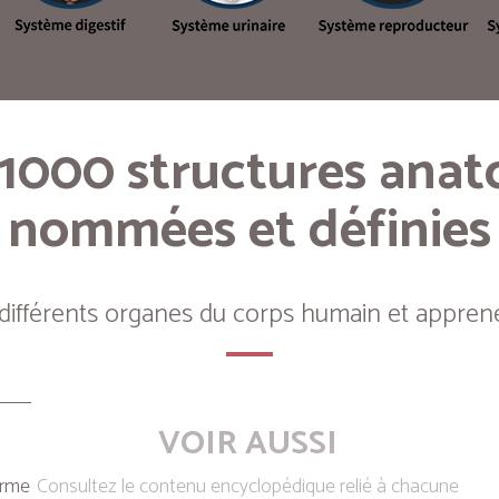
 1000 structures ana
nommées et définies
 différents organes du corps humain et apprene
VOIR AUSSI
erme
Consultez le contenu encyclopédique relié à chacune