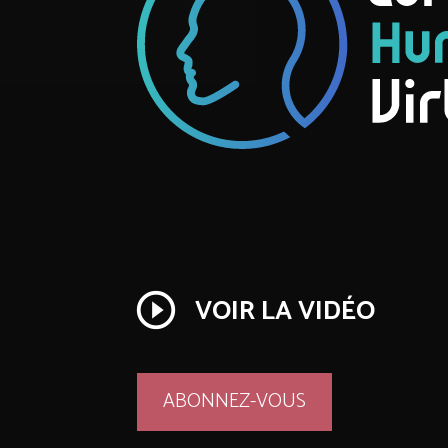
play_circle_outline
VOIR LA VIDÉO
ABONNEZ-VOUS