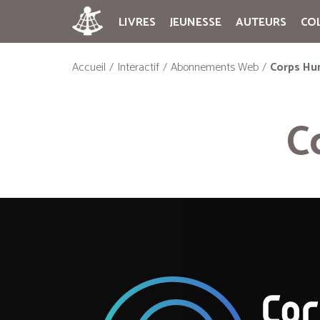
LIVRES
JEUNESSE
AUTEURS
CO
Accueil
Interactif
Abonnements Web
Corps Hu
C