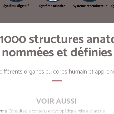
 1000 structures ana
nommées et définies
 différents organes du corps humain et apprene
VOIR AUSSI
erme
Consultez le contenu encyclopédique relié à chacune