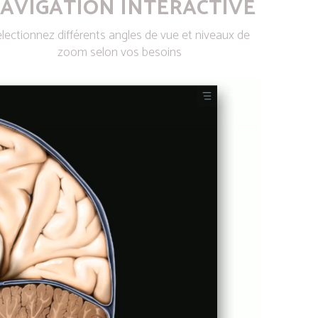
AVIGATION INTERACTIVE
lectionnez différents angles de vue et niveaux de
zoom selon vos besoins