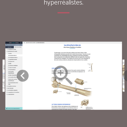
hyperréalistes.