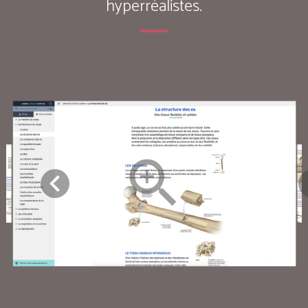
hyperréalistes.