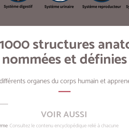
 1000 structures ana
nommées et définies
 différents organes du corps humain et apprene
VOIR AUSSI
erme
Consultez le contenu encyclopédique relié à chacune