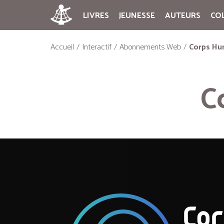
LIVRES
JEUNESSE
AUTEURS
CO
Accueil
Interactif
Abonnements Web
Corps Hu
C