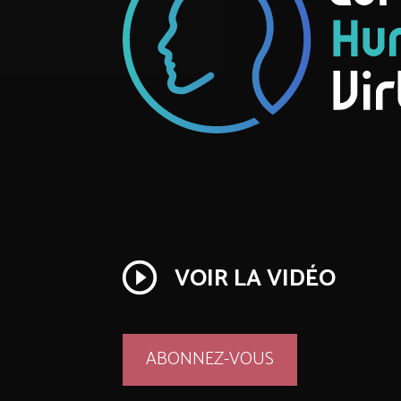
play_circle_outline
VOIR LA VIDÉO
ABONNEZ-VOUS