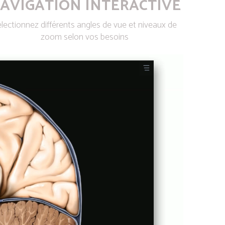
AVIGATION INTERACTIVE
lectionnez différents angles de vue et niveaux de
zoom selon vos besoins