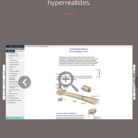
hyperréalistes.