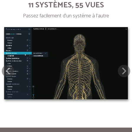
11 SYSTÈMES, 55 VUES
Passez facilement d’un système à l’autre
Next
Pre