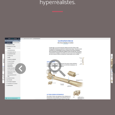
hyperréalistes.