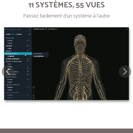
11 SYSTÈMES, 55 VUES
Passez facilement d’un système à l’autre
Next
Pre