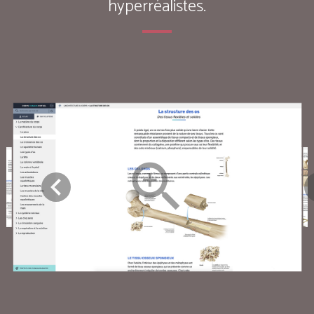
hyperréalistes.