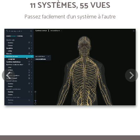
11 SYSTÈMES, 55 VUES
Passez facilement d’un système à l’autre
Next
Pre