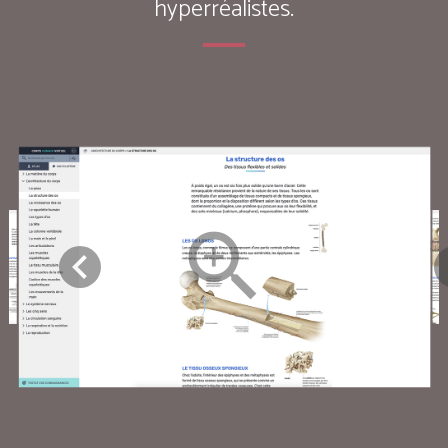
hyperréalistes.