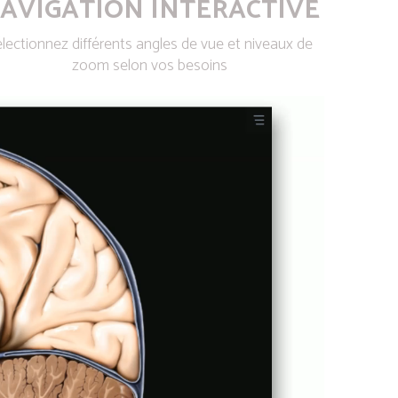
AVIGATION INTERACTIVE
lectionnez différents angles de vue et niveaux de
zoom selon vos besoins