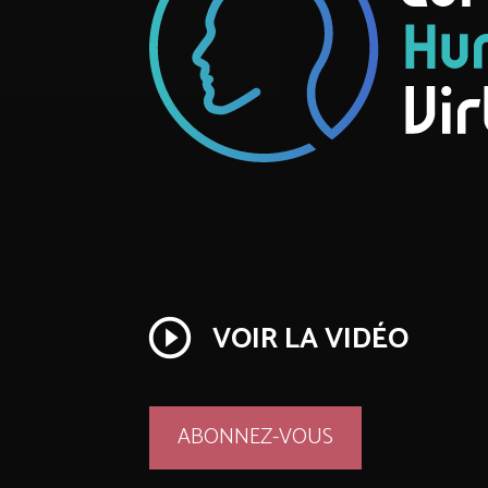
play_circle_outline
VOIR LA VIDÉO
ABONNEZ-VOUS