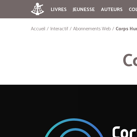
LIVRES
JEUNESSE
AUTEURS
CO
Accueil
Interactif
Abonnements Web
Corps Hu
C