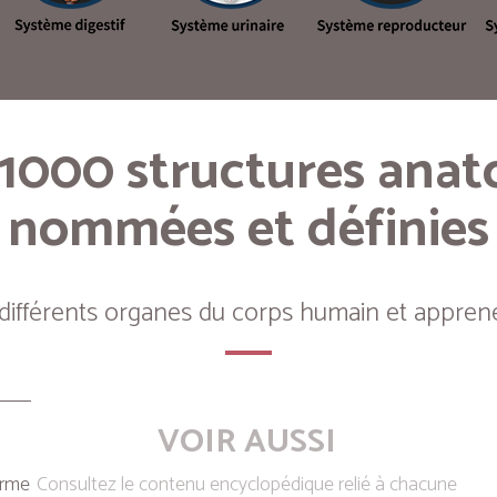
 1000 structures ana
nommées et définies
 différents organes du corps humain et apprene
VOIR AUSSI
erme
Consultez le contenu encyclopédique relié à chacune