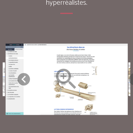
hyperréalistes.