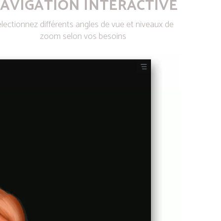
AVIGATION INTERACTIVE
lectionnez différents angles de vue et niveaux de
zoom selon vos besoins