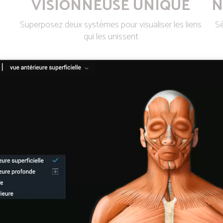
VISIONNEUSE UNIQUE
N
Superposez deux systèmes pour visualiser les liens
Sé
qui les unissent