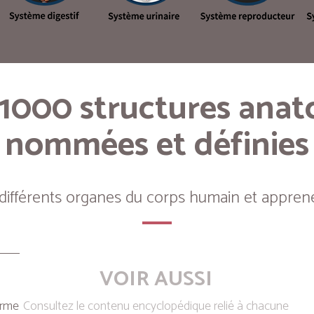
 1000 structures ana
nommées et définies
 différents organes du corps humain et apprene
VOIR AUSSI
erme
Consultez le contenu encyclopédique relié à chacune