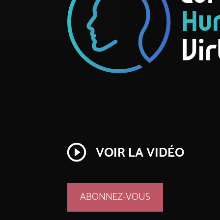
play_circle_outline
VOIR LA VIDÉO
ABONNEZ-VOUS