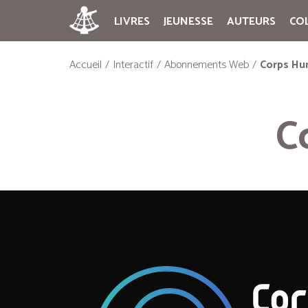
LIVRES
JEUNESSE
AUTEURS
CO
Accueil
Interactif
Abonnements Web
Corps Hu
C