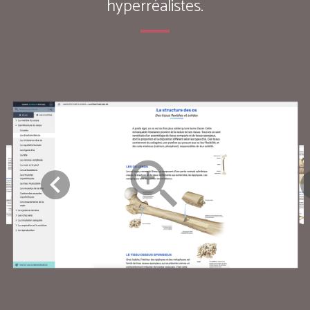
hyperréalistes.